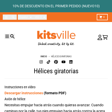
Ir directamente al contenido
10% DE DESCUENTO EN EL PRIMER PEDIDO (NUEVO10)
Idioma
País/región
Menú
Buscar
Carro
Español
USD $
0
Menú
Buscar
Cuenta
Carro
INICIO
HÉLICES GIRATORIAS
Hélices giratorias
Instrucciones en vídeo
Descargar instrucciones
(formato PDF)
Avión de hélice
Necesitas empujar hacia atrás cuando quieras avanzar. Cuando
caminas por la calle, tus pies empujan hacia atrás contra la acera